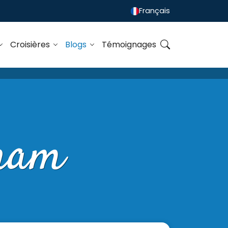
Français
Croisières
Blogs
Témoignages
tnam