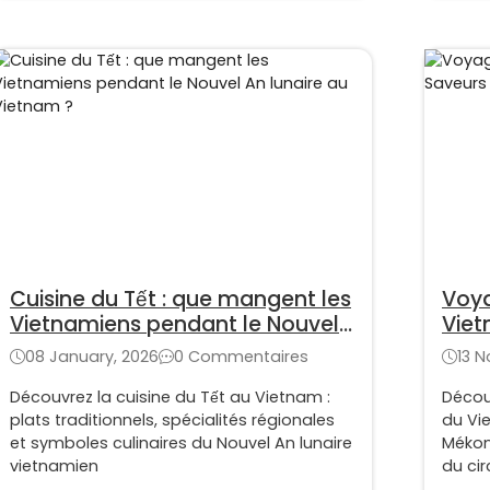
Cuisine du Tết : que mangent les
Voya
Vietnamiens pendant le Nouvel
Viet
An lunaire au Vietnam ?
08 January, 2026
0 Commentaires
13 
Découvrez la cuisine du Tết au Vietnam :
Décou
plats traditionnels, spécialités régionales
du Vi
et symboles culinaires du Nouvel An lunaire
Mékon
vietnamien
du cir