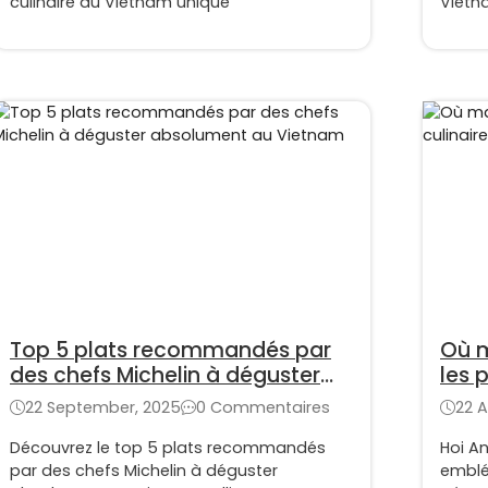
culinaire au Vietnam unique
Vietna
les v
authe
Top 5 plats recommandés par
Où m
des chefs Michelin à déguster
les p
absolument au Vietnam
22 September, 2025
0 Commentaires
22 A
Découvrez le top 5 plats recommandés
Hoi An
par des chefs Michelin à déguster
emblé