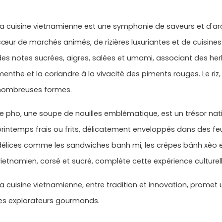
La cuisine vietnamienne est une symphonie de saveurs et d'
cœur de marchés animés, de rizières luxuriantes et de cuisines f
des notes sucrées, aigres, salées et umami, associant des he
menthe et la coriandre à la vivacité des piments rouges. Le riz
nombreuses formes.
Le pho, une soupe de nouilles emblématique, est un trésor nat
printemps frais ou frits, délicatement enveloppés dans des feuil
délices comme les sandwiches banh mi, les crêpes bánh xèo et
vietnamien, corsé et sucré, complète cette expérience culturell
La cuisine vietnamienne, entre tradition et innovation, promet 
les explorateurs gourmands.