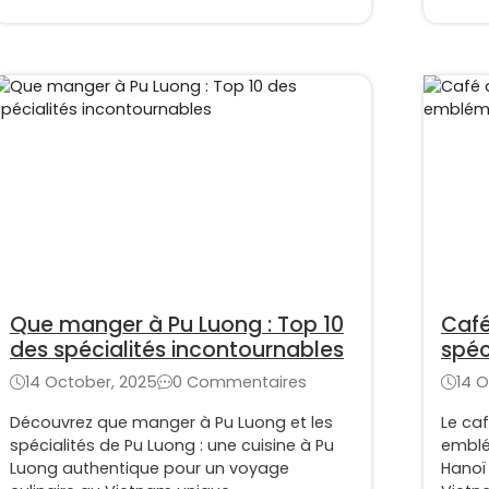
Que manger à Pu Luong : Top 10
Café
des spécialités incontournables
spéc
Vie
14 October, 2025
0 Commentaires
14 O
Découvrez que manger à Pu Luong et les
Le ca
spécialités de Pu Luong : une cuisine à Pu
emblé
Luong authentique pour un voyage
Hanoï 