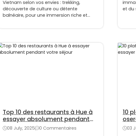
Vietnam selon vos envies : trekking,
immat
découverte de culture ou détente
et du 
balnéaire, pour une immersion riche et
inoubliable
Top 10 des restaurants à Hue à
10 p
essayer absolument pendant
oser
votre séjour
08 July, 2025
0 Commentaires
03 J