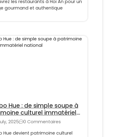
vrez les restaurants à Hoi An pour un
e gourmand et authentique
bo Hue : de simple soupe à
imoine culturel immatériel
onal
uly, 2025
0 Commentaires
 Hue devient patrimoine culturel