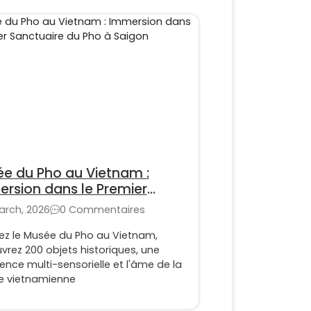
e du Pho au Vietnam :
rsion dans le Premier
tuaire du Pho à Saigon
arch, 2026
0 Commentaires
rez le Musée du Pho au Vietnam,
rez 200 objets historiques, une
ence multi-sensorielle et l'âme de la
ne vietnamienne