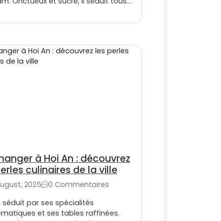
m. Onctueux et sucré, il séduit tous
oyageurs en quête d’une expérience
ntique.
anger à Hoi An : découvrez
erles culinaires de la ville
ugust, 2025
0 Commentaires
 séduit par ses spécialités
matiques et ses tables raffinées.