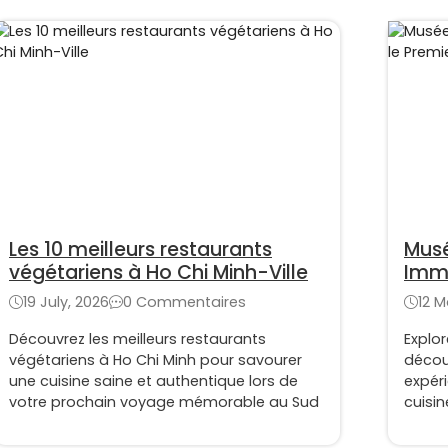
Les 10 meilleurs restaurants
Musé
végétariens à Ho Chi Minh-Ville
Imme
Sanc
19 July, 2026
0 Commentaires
12 M
Découvrez les meilleurs restaurants
Explo
végétariens à Ho Chi Minh pour savourer
découv
une cuisine saine et authentique lors de
expéri
votre prochain voyage mémorable au Sud
cuisi