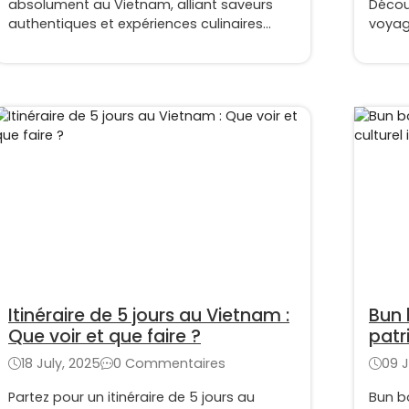
absolument au Vietnam, alliant saveurs
Décou
authentiques et expériences culinaires
voyag
incontournables
Itinéraire de 5 jours au Vietnam :
Bun 
Que voir et que faire ?
patr
nati
18 July, 2025
0 Commentaires
09 J
Partez pour un itinéraire de 5 jours au
Bun bo