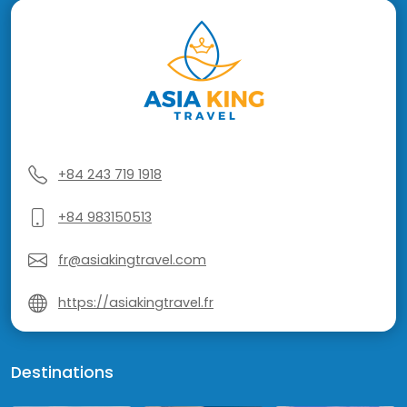
+84 243 719 1918
+84 983150513
fr@asiakingtravel.com
https://asiakingtravel.fr
Destinations