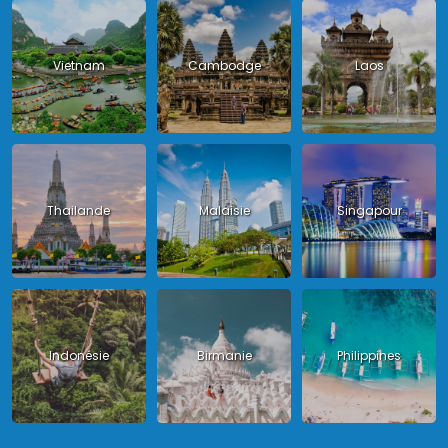
Vietnam
Cambodge
Laos
Thailande
Malaisie
Singapour
Indonésie
Birmanie
Philippines