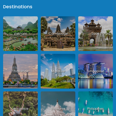
Destinations
Vietnam
Cambodge
Laos
Thailande
Malaisie
Singapour
Indonésie
Birmanie
Philippines