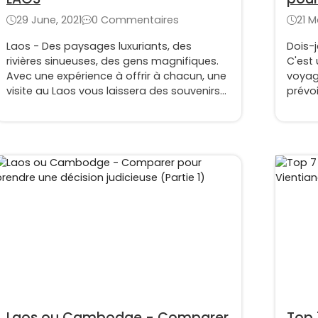
judi
29 June, 2021
0 Commentaires
21 M
Laos - Des paysages luxuriants, des
Dois-j
rivières sinueuses, des gens magnifiques.
C'est 
Avec une expérience à offrir à chacun, une
voyage
visite au Laos vous laissera des souvenirs
prévo
impérissables et précieux. Voici quelques
Vietn
informations sur la façon de se déplacer
Cambo
au Laos lors d'une croisière sur le Mékong.
peut-ê
pouvez
itinér
Compa
faites
Laos ou Cambodge - Comparer
Top 