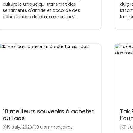
culturelle unique qui transmet des
du gr
sentiments d'amitié et accorde des
la fam
bénédictions de paix à ceux qui y
langue
participent.
dans l
Laos, 
10 meilleurs souvenirs à acheter
Tak 
au Laos
l’au
à Lu
19 July, 2023
0 Commentaires
11 J