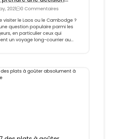
cieuse (Partie 2)
ay, 2021
0 Commentaires
e visiter le Laos ou le Cambodge ?
une question populaire parmi les
urs, en particulier ceux qui
ient un voyage long-courrier au
am et au Laos ou au Vietnam et au
dge. Nous savons que vous êtes
tre dans la situation où vous ne
 pas faire les trois pays dans votre
aire en raison du temps limité.
rons le Laos et le Cambodge et
 votre choix.
7 des plats à goûter