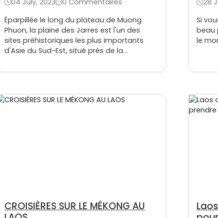
04 July, 2023
0 Commentaires
28 J
Éparpillée le long du plateau de Muong
Si vou
Phuon, la plaine des Jarres est l'un des
beau 
sites préhistoriques les plus importants
le mo
d'Asie du Sud-Est, situé près de la
commune de Phonsavan, dans la province
de Xieng Khuang au Laos. Cette
destination a été un défi pour les
archéologues laotiens et internationaux
avec de nombreux mythes et son origine
est toujours inconnue à ce jour.
CROISIÈRES SUR LE MÉKONG AU
Lao
LAOS
pour