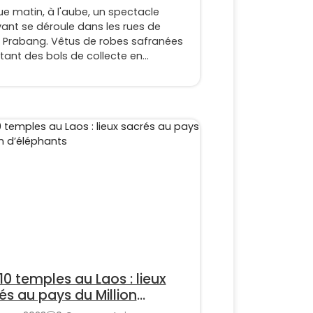
e matin, à l'aube, un spectacle
ant se déroule dans les rues de
 Prabang. Vêtus de robes safranées
tant des bols de collecte en
ulière, des centaines de moines font
ue pour recueillir l'aumône du matin
s des bouddhistes locaux. Cette
onie éclairante, connue sous le nom
 Bat (ou Sai Bat), se déroule dans le
ce le plus total, comme une forme de
ation.
10 temples au Laos : lieux
és au pays du Million
éphants