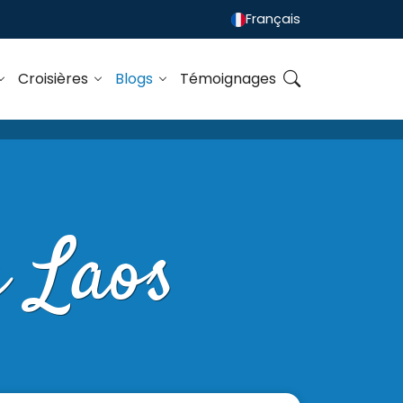
Français
Croisières
Blogs
Témoignages
e Laos