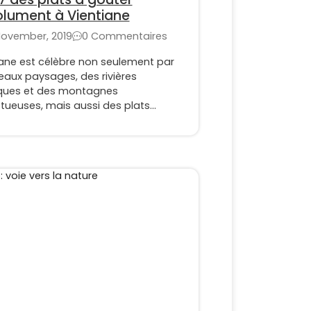
lument à Vientiane
November, 2019
0 Commentaires
iane est célèbre non seulement par
eaux paysages, des rivières
ques et des montagnes
tueuses, mais aussi des plats
aires très savoureux. Découvrez avec
es spécialités typiques de Vientiane
bien préparer votre voyage à cette
région !