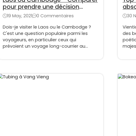
pour prendre une décision
abso
judicieuse (Partie 1)
19 May, 2021
0 Commentaires
30 
Dois-je visiter le Laos ou le Cambodge ?
Vient
C'est une question populaire parmi les
des b
voyageurs, en particulier ceux qui
poéti
prévoient un voyage long-courrier au
majes
Vietnam et au Laos ou au Vietnam et au
popul
Cambodge. Nous savons qu'en raison du
nous d
temps limité, vous ne pouvez pas faire les
pour 
trois pays dans votre itinéraire.
belle 
Comparons le Laos et le Cambodge et
faites votre choix.