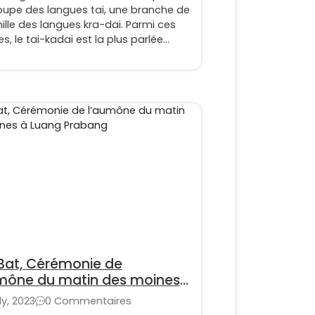
oupe des langues tai, une branche de
ille des langues kra-dai. Parmi ces
s, le tai-kadai est la plus parlée
es régions englobant la Thaïlande, le
le Myanmar et la Chine méridionale.
Bat, Cérémonie de
mône du matin des moines
ang Prabang
uly, 2023
0 Commentaires