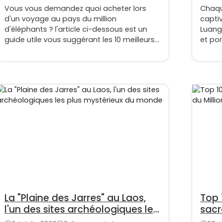
Vous vous demandez quoi acheter lors
Chaqu
d'un voyage au pays du million
captiv
d'éléphants ? l'article ci-dessous est un
Luang
guide utile vous suggérant les 10 meilleurs
et por
souvenirs à acheter au Laos
bando
la que
auprè
cérém
de Tak
silen
médit
La "Plaine des Jarres" au Laos,
Top 
l'un des sites archéologiques les
sacr
plus mystérieux du monde
d’él