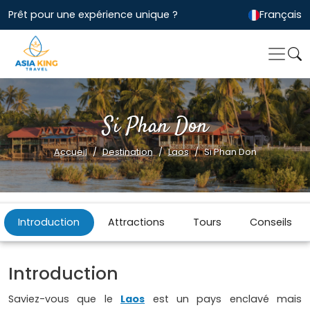
Prêt pour une expérience unique ?
Français
Si Phan Don
Accueil
Destination
Laos
Si Phan Don
Introduction
Attractions
Tours
Conseils
Introduction
Saviez-vous que le
Laos
est un pays enclavé mais