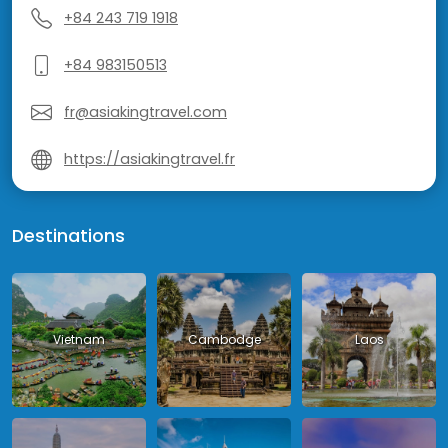
+84 243 719 1918
+84 983150513
fr@asiakingtravel.com
https://asiakingtravel.fr
Destinations
Vietnam
Cambodge
Laos