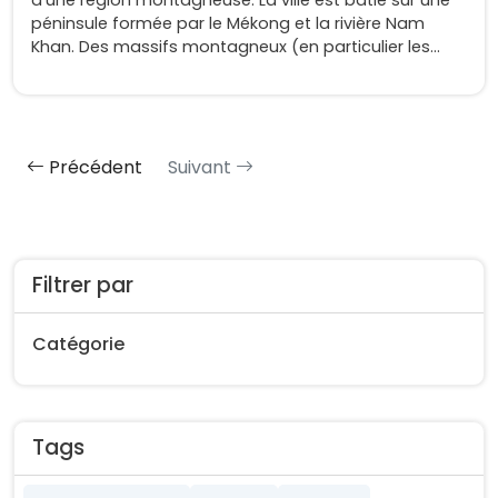
péninsule formée par le Mékong et la rivière Nam
Khan. Des massifs montagneux (en particulier les
monts PhouThao et PhouNang) enserrent la cité
dans un écrin de verdure.
Précédent
Suivant
Filtrer par
Catégorie
Tags