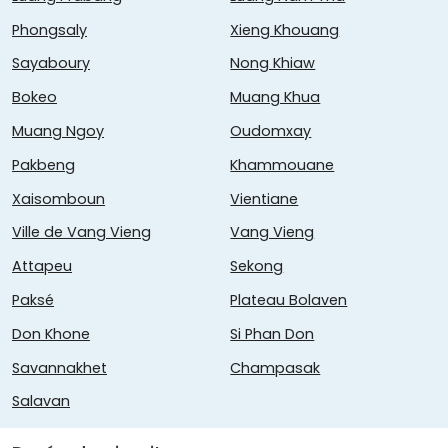
Phongsaly
Xieng Khouang
Sayaboury
Nong Khiaw
Bokeo
Muang Khua
Muang Ngoy
Oudomxay
Pakbeng
Khammouane
Xaisomboun
Vientiane
Ville de Vang Vieng
Vang Vieng
Attapeu
Sekong
Paksé
Plateau Bolaven
Don Khone
Si Phan Don
Savannakhet
Champasak
Salavan