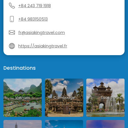
+84 243 719 1918
+84 983150513
fr@asiakingtravel.com
https://asiakingtravel.fr
Destinations
Vietnam
Cambodge
Laos