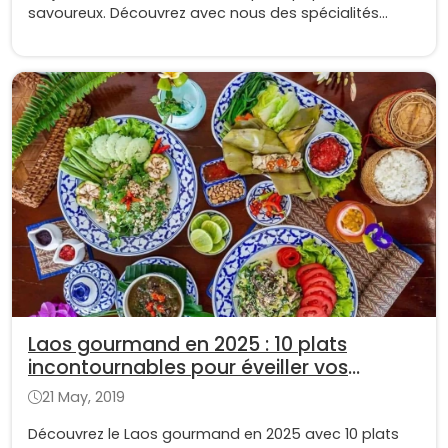
savoureux. Découvrez avec nous des spécialités
typiques de Vientiane pour bien préparer votre
voyage à cette belle région !
Laos gourmand en 2025 : 10 plats
incontournables pour éveiller vos
papilles !
21 May, 2019
Découvrez le Laos gourmand en 2025 avec 10 plats