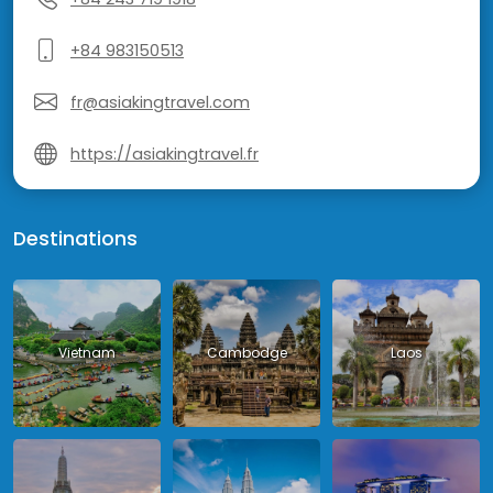
+84 983150513
fr@asiakingtravel.com
https://asiakingtravel.fr
Destinations
Vietnam
Cambodge
Laos