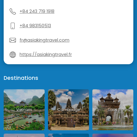
+84 243 719 1918
+84 983150513
fr@asiakingtravel.com
https://asiakingtravel.fr
Destinations
Vietnam
Cambodge
Laos