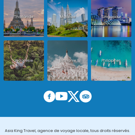
Thailande
Malaisie
Singapour
Indonésie
Birmanie
Philippines
Asia King Travel, agence de voyage locale, tous droits réservés.