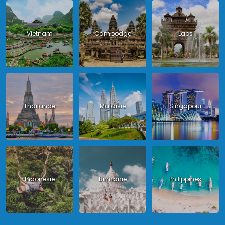
Vietnam
Cambodge
Laos
Thailande
Malaisie
Singapour
Indonésie
Birmanie
Philippines