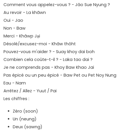
Comment vous appelez-vous ? - Jâo Sue Nyung ?
Au revoir - La khãwn
Oui - Jao
Non - Baw
Merci - Khãwp Ja̖i
Désolé/excusez-moi - Khãw thôht
Pouvez-vous m'aider ? - Suay khoy dai boh
Combien cela coûte-t-il ? - Laka tao dai ?
Je ne comprends pas - Khoy Baw Khao Jai
Pas épicé ou un peu épicé - Baw Pet ou Pet Noy Nung
Eau - Nam
Arrêtez / Allez - Yuut / Pai
Les chiffres :
Zéro (soon)
Un (neung)
Deux (sawng)