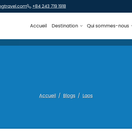
ngtravel.com
+84 243 719 1918
Accueil
Destination
Qui sommes-nous
Accueil
Blogs
Laos