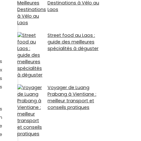
Destinations à Vélo au
Laos
Street food au Laos :
guide des meilleures
spécialités à déguster
es
x
s
s
Voyager de Luang
Prabang à Vientiane :
meilleur transport et
conseils pratiques
s
n
e
e