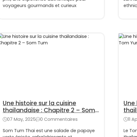
voyageurs gourmands et curieux
ethni
Une histoire sur la cuisine
Une h
thaïlandaise : Chapitre 2 – Som
thaï
Tum
Kun
07 May, 2025
0 Commentaires
11 Ap
Som Tum Thai est une salade de papaye
Le To