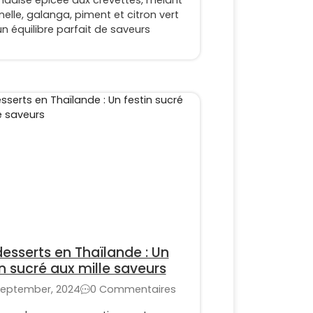
andaise épicée aux crevettes, mêlant
nelle, galanga, piment et citron vert
n équilibre parfait de saveurs
desserts en Thaïlande : Un
in sucré aux mille saveurs
September, 2024
0 Commentaires