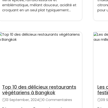
verte épicée, rafraîchissante et
thaïl
emblématique, mêlant douceur, acidité et
citron
croquant en un seul plat typiquement
pour u
thaïlandais
Top 10 des délicieux restaurants
Les 
végétariens à Bangkok
fest
13 September, 2024
0 Commentaires
09 