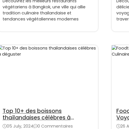
Découvrez les meilleurs restaurants
Décou
végétariens à Bangkok, une ville qui allie
délici
tradition culinaire thaïlandaise et
voyag
tendances végétaliennes modernes
traver
Top 10+ des boissons
Food
thaïlandaises célèbres à
Voya
déguster
05 July, 2024
0 Commentaires
26 A