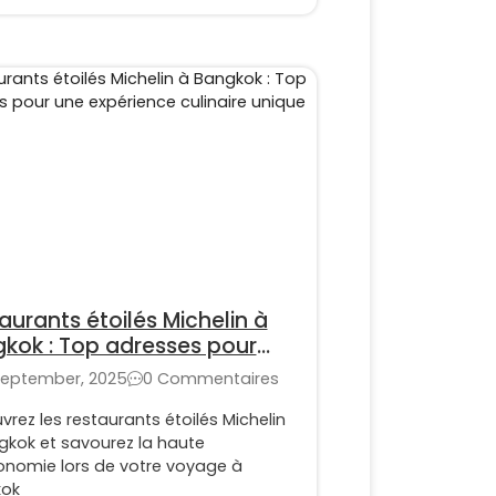
aurants étoilés Michelin à
kok : Top adresses pour
expérience culinaire unique
September, 2025
0 Commentaires
rez les restaurants étoilés Michelin
gkok et savourez la haute
onomie lors de votre voyage à
ok