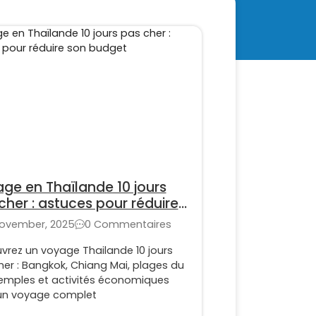
ge en Thaïlande 10 jours
cher : astuces pour réduire
budget
November, 2025
0 Commentaires
vrez un voyage Thailande 10 jours
her : Bangkok, Chiang Mai, plages du
temples et activités économiques
un voyage complet