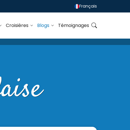
Français
Croisières
Blogs
Témoignages
aise