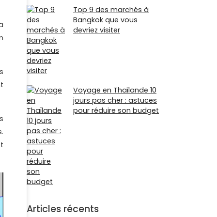
Top 9 des marchés à
Bangkok que vous
a
devriez visiter
n
s
t
Voyage en Thaïlande 10
jours pas cher : astuces
pour réduire son budget
s
.
t
Articles récents