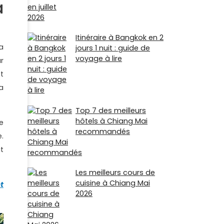
a
Itinéraire à Bangkok en 2
a
jours 1 nuit : guide de
voyage à lire
r
t
a
Top 7 des meilleurs
hôtels à Chiang Mai
e
recommandés
.
it
Les meilleurs cours de
cuisine à Chiang Mai
t
2026