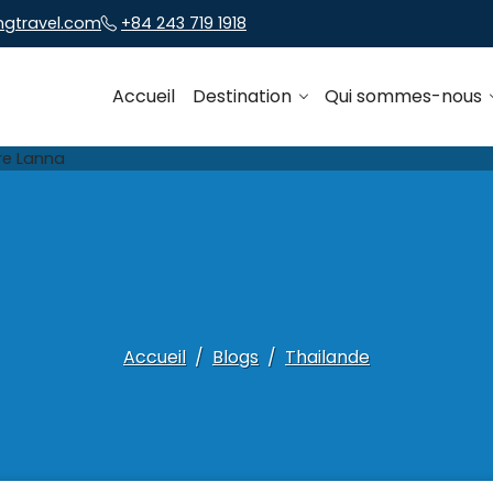
ngtravel.com
+84 243 719 1918
Accueil
Destination
Qui sommes-nous
Accueil
Blogs
Thailande