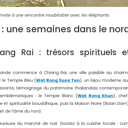
invite à une rencontre inoubliable avec les éléphants
é : une semaines dans le nor
ng Rai : trésors spirituels e
lande commence à Chiang Rai, une ville paisible au charm
z le Temple Bleu (
Wat Rong Suea Ten
), un bijou moderne au
isissante, témoignage du patrimoine thaïlandais contemporain
 emblématiques : le Temple Blanc (
Wat Rong Khun
), chef
et spiritualité bouddhique, puis la Maison Noire (Baan Dam)
let de l’âme du nord.
eureuse du marché de nuit. Goûtez à la cuisine locale : curr