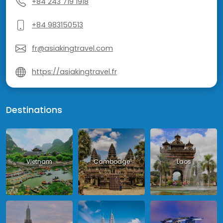
+84 243 719 1918
+84 983150513
fr@asiakingtravel.com
https://asiakingtravel.fr
Destinations
Vietnam
Cambodge
Laos