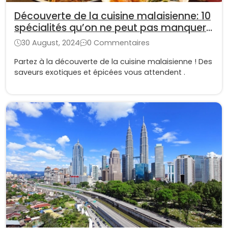
Découverte de la cuisine malaisienne: 10
spécialités qu’on ne peut pas manquer
lors d'un voyage à Malaisie
30 August, 2024
0 Commentaires
Partez à la découverte de la cuisine malaisienne ! Des
saveurs exotiques et épicées vous attendent .