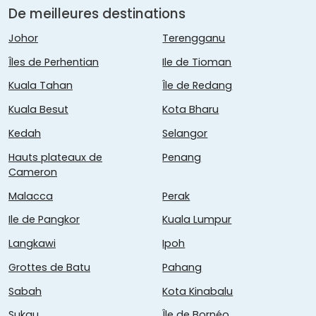
De meilleures destinations
Johor
Terengganu
Îles de Perhentian
Ile de Tioman
Kuala Tahan
Île de Redang
Kuala Besut
Kota Bharu
Kedah
Selangor
Hauts plateaux de
Penang
Cameron
Malacca
Perak
Ile de Pangkor
Kuala Lumpur
Langkawi
Ipoh
Grottes de Batu
Pahang
Sabah
Kota Kinabalu
Sukau
Île de Bornéo