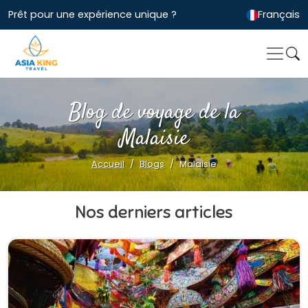
Prêt pour une expérience unique ?
Français
Blog de voyage de la
Malaisie
Accueil
Blogs
Malaisie
Nos derniers articles