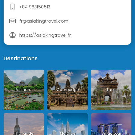
+84 983150513
fr@asiakingtravel.com
https://asiakingtravel.fr
Destinations
Vietnam
Cambodge
Laos
Thailande
Malaisie
Singapour