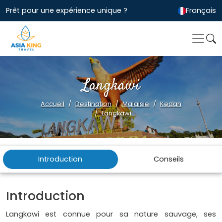
Prêt pour une expérience unique ?
Français
Langkawi
Accueil
Destination
Malaisie
Kedah
Langkawi
Introduction
Conseils
Introduction
Langkawi est connue pour sa nature sauvage, ses