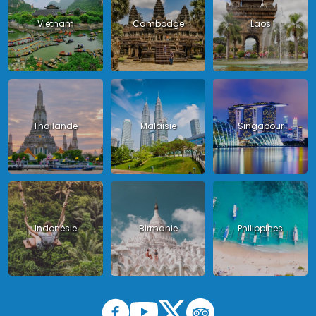
Vietnam
Cambodge
Laos
Thailande
Malaisie
Singapour
Indonésie
Birmanie
Philippines