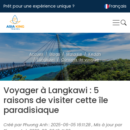
Prêt pour une expérience unique ?
Français
Accueil
Blogs
Malaisie
Kedah
Langkawi
Conseils de voyage
Voyager à Langkawi : 5
raisons de visiter cette île
paradisiaque
Créé par Phương Anh : 2025-06-05 16:11:28 , Mis à jour par