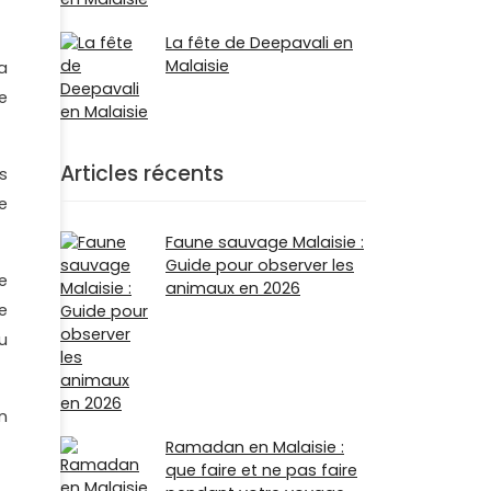
La fête de Deepavali en
Malaisie
a
de
Articles récents
s
e
Faune sauvage Malaisie :
Guide pour observer les
e
animaux en 2026
e
u
n
Ramadan en Malaisie :
que faire et ne pas faire