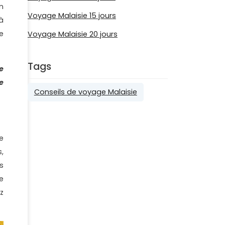
n
Voyage Malaisie 15 jours
à
e
Voyage Malaisie 20 jours
Tags
e
e
Conseils de voyage Malaisie
e
,
s
e
z