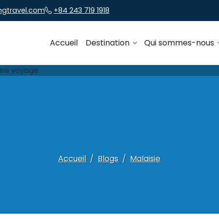
ngtravel.com
+84 243 719 1918
Accueil
Destination
Qui sommes-nous
Accueil
Blogs
Malaisie