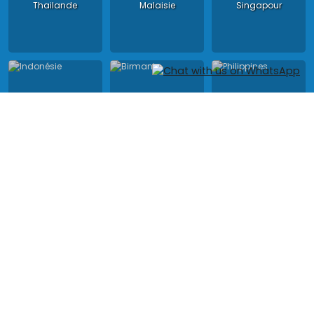
Thailande
Malaisie
Singapour
Indonésie
Birmanie
Philippines
Asia King Travel, agence de voyage locale, tous droits réservés.
License au Vietnam : Licence Tour Opérateur International : 01-
140/2014/TCDL – GP LHQT agréée par l'Administration Nationale