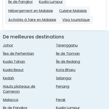
Ile de Pangkor
Kuala Lumpur
Hébergement en Malaisie
Cuisine Malaisie
Activités à faire en Malaisie
Visa touristique
De meilleures destinations
Johor
Terengganu
Îles de Perhentian
Ile de Tioman
Kuala Tahan
Île de Redang
Kuala Besut
Kota Bharu
Kedah
Selangor
Hauts plateaux de
Penang
Cameron
Malacca
Perak
Ile de Pangkor
Kuala Lumpur