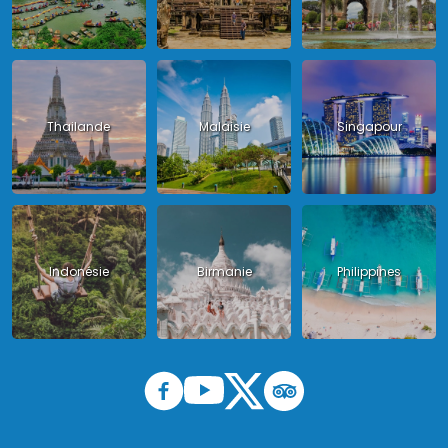
Thailande
Malaisie
Singapour
Indonésie
Birmanie
Philippines