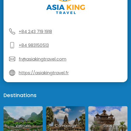
+84 243 719 1918
+84 983150513
fr@asiakingtravel.com
https://asiakingtravel.fr
Destinations
Vietnam
Cambodge
Laos