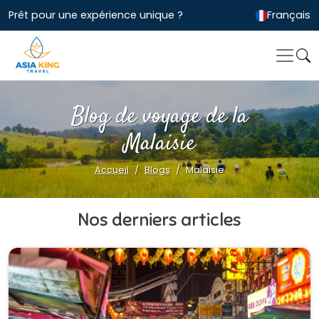
Prêt pour une expérience unique ?
Français
Blog de voyage de la
Malaisie
Accueil
Blogs
Malaisie
Nos derniers articles