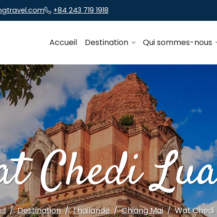
ngtravel.com
+84 243 719 1918
Accueil
Destination
Qui sommes-nous
t Chedi Lu
il
Destination
Thailande
Chiang Mai
Wat Chedi