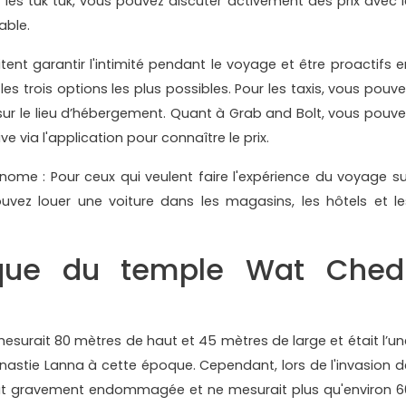
 les tuk tuk, vous pouvez discuter activement des prix avec l
able.
tent garantir l'intimité pendant le voyage et être proactifs e
es trois options les plus possibles. Pour les taxis, vous pouve
u sur le lieu d’hébergement. Quant à Grab and Bolt, vous pouve
e via l'application pour connaître le prix.
ome : Pour ceux qui veulent faire l'expérience du voyage su
pouvez louer une voiture dans les magasins, les hôtels et le
ique du temple Wat Ched
mesurait 80 mètres de haut et 45 mètres de large et était l’un
ynastie Lanna à cette époque. Cependant, lors de l'invasion d
fut gravement endommagée et ne mesurait plus qu'environ 6