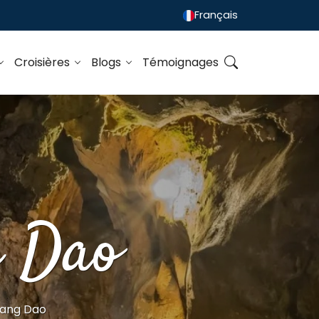
Français
Croisières
Blogs
Témoignages
g Dao
iang Dao