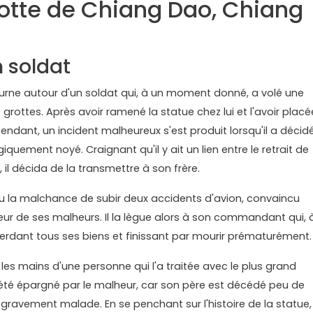
otte de Chiang Dao, Chiang
 soldat
ourne autour d'un soldat qui, à un moment donné, a volé une
ottes. Après avoir ramené la statue chez lui et l'avoir placé
endant, un incident malheureux s'est produit lorsqu'il a décid
giquement noyé. Craignant qu'il y ait un lien entre le retrait de
 il décida de la transmettre à son frère.
a eu la malchance de subir deux accidents d'avion, convaincu
eur de ses malheurs. Il la lègue alors à son commandant qui, 
perdant tous ses biens et finissant par mourir prématurément.
les mains d'une personne qui l'a traitée avec le plus grand
été épargné par le malheur, car son père est décédé peu de
avement malade. En se penchant sur l'histoire de la statue,