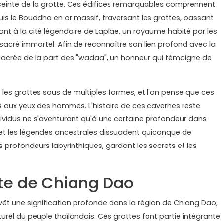
einte de la grotte. Ces édifices remarquables comprennent
puis le Bouddha en or massif, traversant les grottes, passant
nant à la cité légendaire de Laplae, un royaume habité par les
sacré immortel. Afin de reconnaître son lien profond avec la
sacrée de la part des "wadaa", un honneur qui témoigne de
 les grottes sous de multiples formes, et l'on pense que ces
s aux yeux des hommes. L'histoire de ces cavernes reste
dividus ne s'aventurant qu'à une certaine profondeur dans
 et les légendes ancestrales dissuadent quiconque de
 profondeurs labyrinthiques, gardant les secrets et les
otte de Chiang Dao
evêt une signification profonde dans la région de Chiang Dao,
rel du peuple thaïlandais. Ces grottes font partie intégrante