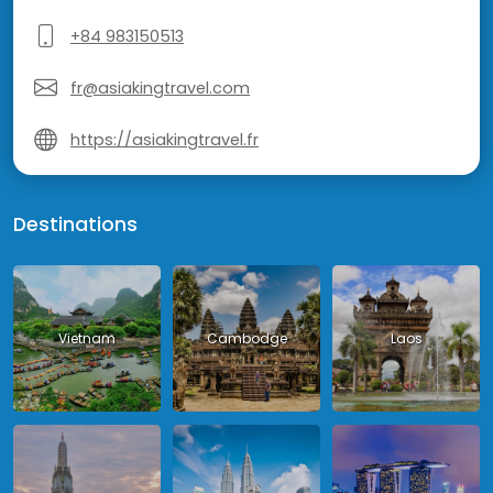
+84 983150513
fr@asiakingtravel.com
https://asiakingtravel.fr
Destinations
Vietnam
Cambodge
Laos