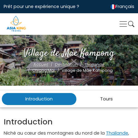
Prêt pour une expérience unique ?
Français
Village de Mae Kampong
Accueil
Destination
Thailande
Chiang Mai
Village de Mae Kampong
Introduction
Tours
Introduction
Niché au cœur des montagnes du nord de la
Thaïlande
,