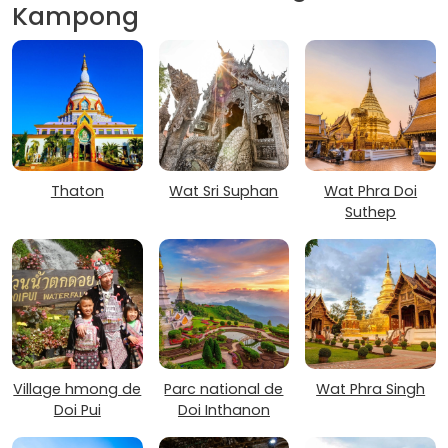
Kampong
Thaton
Wat Sri Suphan
Wat Phra Doi
Suthep
Village hmong de
Parc national de
Wat Phra Singh
Doi Pui
Doi Inthanon