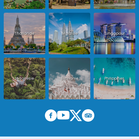
Thailande
Malaisie
Singapour
Indonésie
Birmanie
Philippines