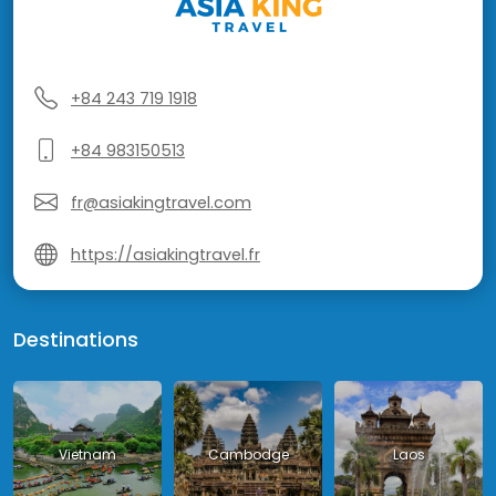
+84 243 719 1918
+84 983150513
fr@asiakingtravel.com
https://asiakingtravel.fr
Destinations
Vietnam
Cambodge
Laos