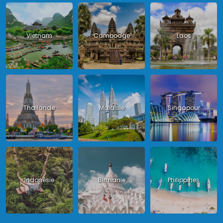
Vietnam
Cambodge
Laos
Thailande
Malaisie
Singapour
Indonésie
Birmanie
Philippines