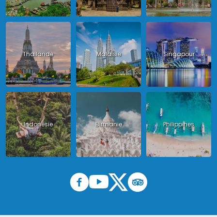
Thailande
Malaisie
Singapour
Indonésie
Birmanie
Philippines