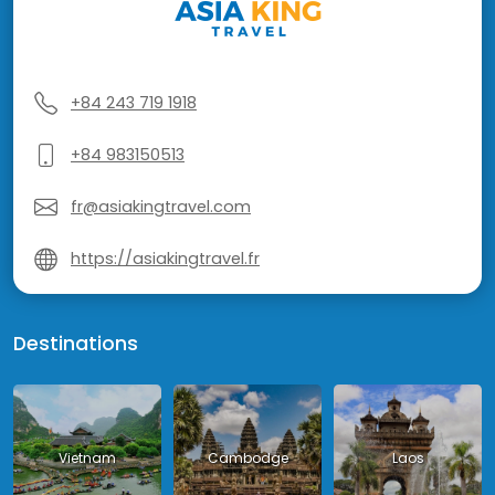
+84 243 719 1918
+84 983150513
fr@asiakingtravel.com
https://asiakingtravel.fr
Destinations
Vietnam
Cambodge
Laos