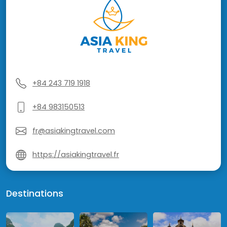
+84 243 719 1918
+84 983150513
fr@asiakingtravel.com
https://asiakingtravel.fr
Destinations