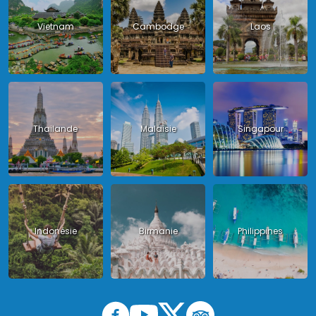
Vietnam
Cambodge
Laos
Thailande
Malaisie
Singapour
Indonésie
Birmanie
Philippines