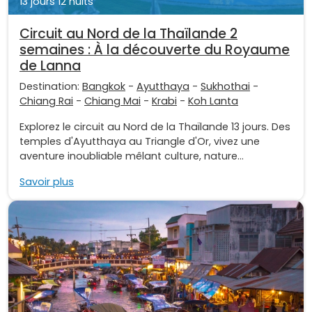
13 jours 12 nuits
Circuit au Nord de la Thaïlande 2
semaines : À la découverte du Royaume
de Lanna
Destination:
Bangkok
-
Ayutthaya
-
Sukhothai
-
Chiang Rai
-
Chiang Mai
-
Krabi
-
Koh Lanta
Explorez le circuit au Nord de la Thaïlande 13 jours. Des
temples d'Ayutthaya au Triangle d'Or, vivez une
aventure inoubliable mêlant culture, nature...
Savoir plus