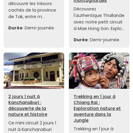
montagnardes
découvrir les trésors
Découvrez
cachés de la province
l'authentique Thaïlande
de Tak, entre m...
avec notre petit circuit
Durée
: Demi-journée
à Mae Hong Son. Explo...
Durée
: Demi-journée
2 jours 1 nuit à
Trekking en 1 jour à
Kanchanaburi :
Chiang Rai :
découverte de la
Exploration nature et
nature et histoire
aventure dans la
Jungle
Ce mini circuit 2 jours 1
Trekking en 1 jour à
nuit à Kanchanaburi