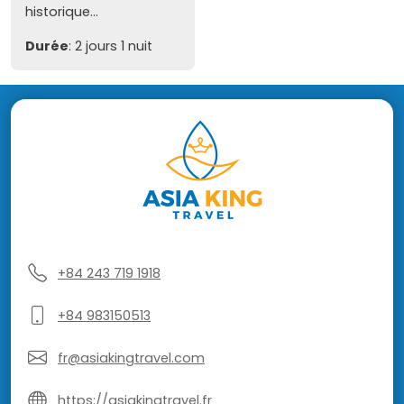
historique...
Durée
: 2 jours 1 nuit
+84 243 719 1918
+84 983150513
fr@asiakingtravel.com
https://asiakingtravel.fr