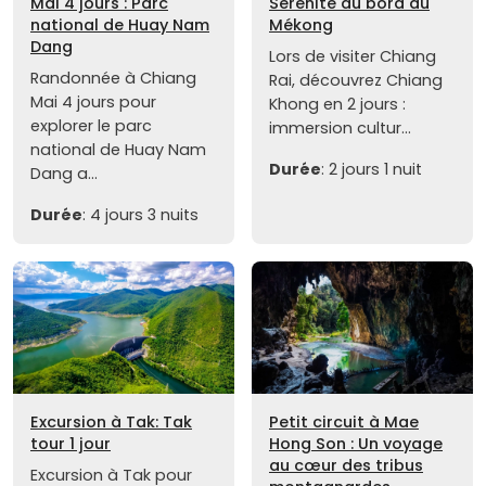
Mai 4 jours : Parc
Sérénité au bord du
national de Huay Nam
Mékong
Dang
Lors de visiter Chiang
Randonnée à Chiang
Rai, découvrez Chiang
Mai 4 jours pour
Khong en 2 jours :
explorer le parc
immersion cultur...
national de Huay Nam
Durée
: 2 jours 1 nuit
Dang a...
Durée
: 4 jours 3 nuits
Excursion à Tak: Tak
Petit circuit à Mae
tour 1 jour
Hong Son : Un voyage
au cœur des tribus
Excursion à Tak pour