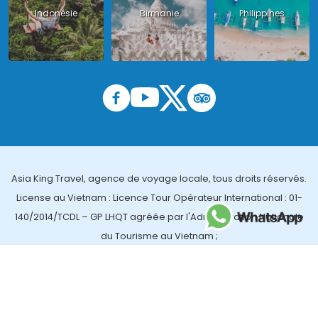
Indonésie
Birmanie
Philippines
Asia King Travel, agence de voyage locale, tous droits réservés.
License au Vietnam : Licence Tour Opérateur International : 01-
140/2014/TCDL – GP LHQT agréée par l'Administration Nationale
du Tourisme au Vietnam ;
License en Thailande : 14/03366 par le Bureau des affaires
touristiques et de l'enregistrement des guides (TBGR) et le
bureau du développement du tourisme de la Thailande