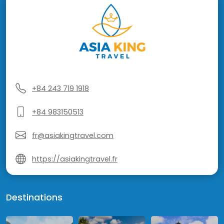
+84 243 719 1918
+84 983150513
fr@asiakingtravel.com
https://asiakingtravel.fr
Destinations