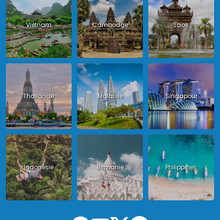
Vietnam
Cambodge
Laos
Thailande
Malaisie
Singapour
Indonésie
Birmanie
Philippines