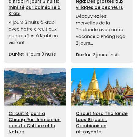
à Krabi 4 jours 3 nuits:
Nga: Des grottes aux
mini séjour balnéaire à
villages de pêcheurs
Krabi
Découvrez les
4 jours 3 nuits à Krabi
merveilles de la
avec notre circuit aux
Thaïlande avec notre
quatres îles à Krabi en
vacance à Phang Nga
visitant...
2 jours...
Durée
: 4 jours 3 nuits
Durée
: 2 jours 1 nuit
Circuit 3 jours à
Circuit Nord Thaïlande
Chiang Rai : Immersion
Laos 16 jours :
dans la Culture et la
Combinaison
Nature
attrayante