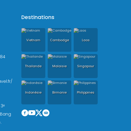
Destinations
Vietnam
Cambodge
Laos
+84
Thailande
Malaisie
Singapour
vel.fr/
Indonésie
Birmanie
Philippines
 3ᵉ
, Bang
.