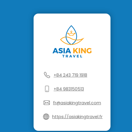
+84 243 719 1918
+84 983150513
fr@asiakingtravel.com
https://asiakingtravel.fr