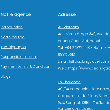
Notre agence
Adresse
Au Vietnam
Introduction
Ad : 7ème étage 349, Rue de
Notre équipe
Hoang Quoc Viet, Hanoi
Témoignages
Tel: +84 2437191918 - Hotline 
983150513
Responsible tourism
Email: fr@asiakingtravel.com
Payment terms & Condition
Web: https://www.asiakingtra
Blogs
En Thailande
491/34 Immeuble Silom Plaza,
étage, route de Silom, Silom
Rak, Bangkok 10500, Thaïlande
Tel: +66 827 095 999