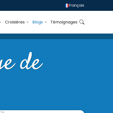
Français
Croisières
Blogs
Témoignages
ge de
ge