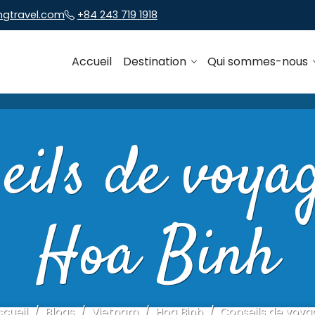
ngtravel.com
+84 243 719 1918
Accueil
Destination
Qui sommes-nous
eils de voya
Hoa Binh
cueil
Blogs
Vietnam
Hoa Binh
Conseils de voya