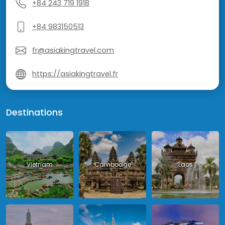
+84 243 719 1918
+84 983150513
fr@asiakingtravel.com
https://asiakingtravel.fr
Destinations
Vietnam
Cambodge
Laos