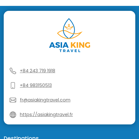
+84 243 719 1918
+84 983150513
fr@asiakingtravel.com
https://asiakingtravel.fr
Destinations