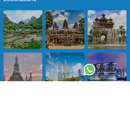
Vietnam
Cambodge
Laos
Thailande
Malaisie
Singapour
Indonésie
Birmanie
Philippines