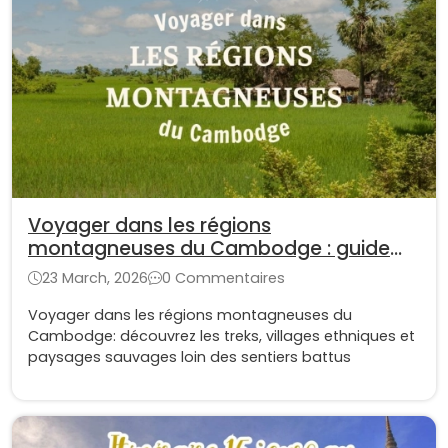
Voyager dans les régions
montagneuses du Cambodge : guide
complet pour les aventuriers
23 March, 2026
0 Commentaires
Voyager dans les régions montagneuses du
Cambodge: découvrez les treks, villages ethniques et
paysages sauvages loin des sentiers battus