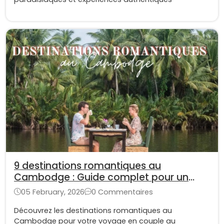
9 destinations romantiques au
Cambodge : Guide complet pour un
voyage en amoureux
05 February, 2026
0 Commentaires
Découvrez les destinations romantiques au
Cambodge pour votre voyage en couple au