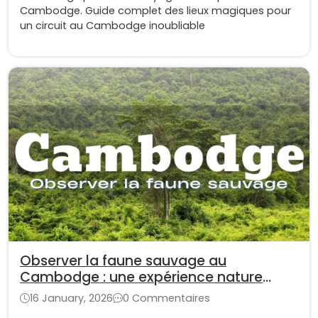
Cambodge. Guide complet des lieux magiques pour
un circuit au Cambodge inoubliable
Observer la faune sauvage au
Cambodge : une expérience nature
unique en Asie du Sud-Est
16 January, 2026
0 Commentaires