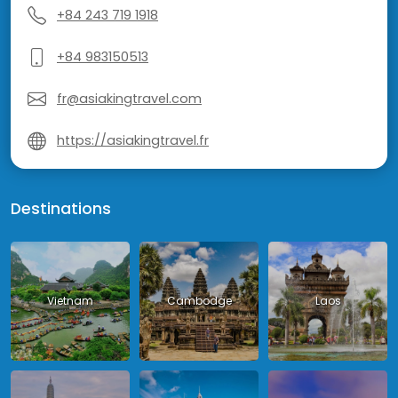
+84 243 719 1918
+84 983150513
fr@asiakingtravel.com
https://asiakingtravel.fr
Destinations
Vietnam
Cambodge
Laos