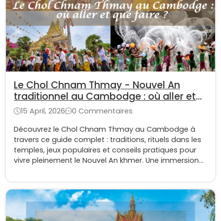
Le Chol Chnam Thmay - Nouvel An
traditionnel au Cambodge : où aller et
que faire ?
15 April, 2026
0 Commentaires
Découvrez le Chol Chnam Thmay au Cambodge à
travers ce guide complet : traditions, rituels dans les
temples, jeux populaires et conseils pratiques pour
vivre pleinement le Nouvel An khmer. Une immersion
unique au cœur de la culture et des festivités
cambodgiennes.