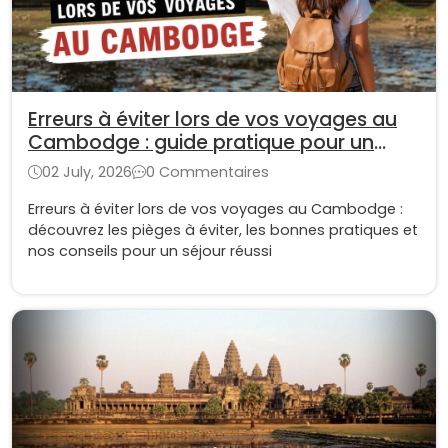
Erreurs à éviter lors de vos voyages au
Cambodge : guide pratique pour un
séjour réussi
02 July, 2026
0 Commentaires
Erreurs à éviter lors de vos voyages au Cambodge :
découvrez les pièges à éviter, les bonnes pratiques et
nos conseils pour un séjour réussi