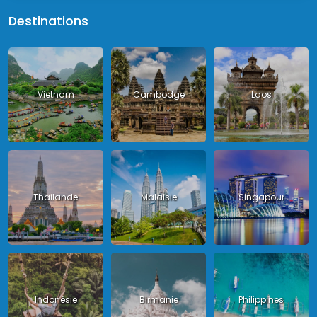
Destinations
Vietnam
Cambodge
Laos
Thailande
Malaisie
Singapour
Indonésie
Birmanie
Philippines