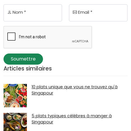
Nom *
Email *
Soumettre
Articles similaires
10 plats unique que vous ne trouvez qu'à
Singapour
5 plats typiques célèbres à manger à
Singapour