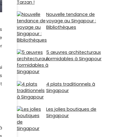
Nouvelle tendance de
voyage au Singapour :
Bibliothèques
s
e
r
5 œuvres architecturaux
formidables à Singapour
i
s
t
4 plats traditionnels à
Singapour
Les jolies boutiques de
Singapour
à
s