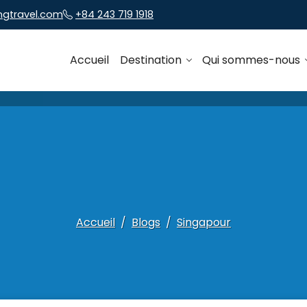
ngtravel.com
+84 243 719 1918
Accueil
Destination
Qui sommes-nous
Accueil
Blogs
Singapour