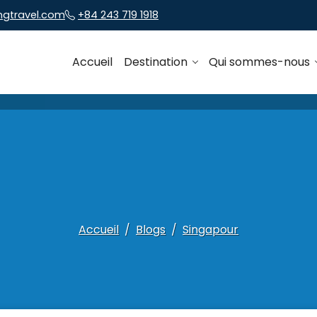
ngtravel.com
+84 243 719 1918
Accueil
Destination
Qui sommes-nous
Accueil
Blogs
Singapour