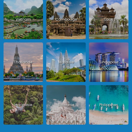
Vietnam
Cambodge
Laos
Thailande
Malaisie
Singapour
Indonésie
Birmanie
Philippines