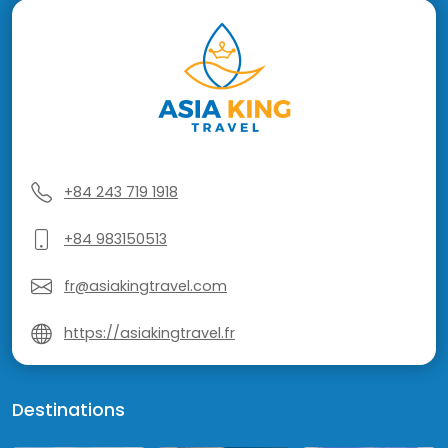
+84 243 719 1918
+84 983150513
fr@asiakingtravel.com
https://asiakingtravel.fr
Destinations