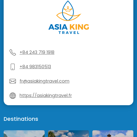
+84 243 719 1918
+84 983150513
fr@asiakingtravel.com
https://asiakingtravel.fr
Destinations