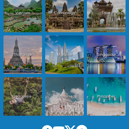
Vietnam
Cambodge
Laos
Thailande
Malaisie
Singapour
Indonésie
Birmanie
Philippines