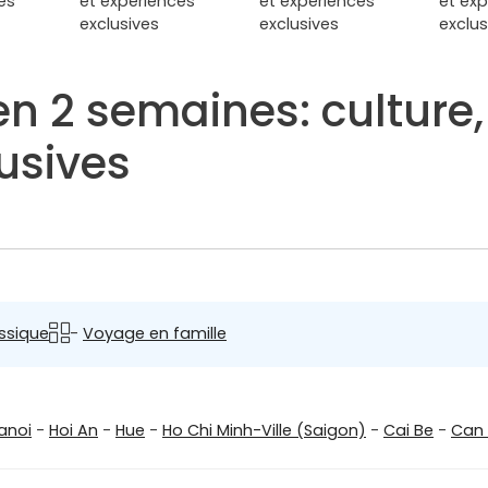
n 2 semaines: culture, 
usives
ssique
-
Voyage en famille
anoi
-
Hoi An
-
Hue
-
Ho Chi Minh-Ville (Saigon)
-
Cai Be
-
Can