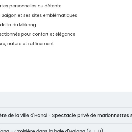
rtes personnelles ou détente
e Saigon et ses sites emblématiques
e delta du Mékong
ctionnés pour confort et élégance
ure, nature et raffinement
complète de la ville d'Hanoi - Spectacle privé de marionnettes 
 Halong – Croisière dans la baie d'Halong (P, L, D)