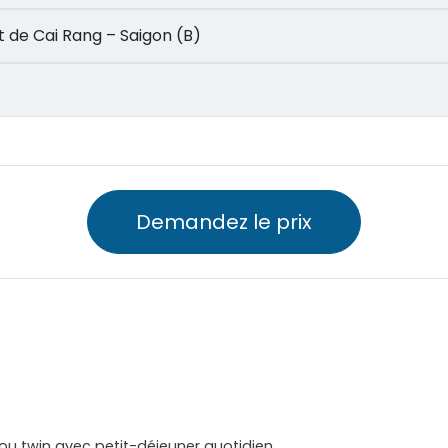
ttant de Cai Rang – Saigon (B)
Demandez le prix
 twin avec petit-déjeuner quotidien