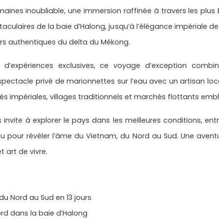
maines inoubliable, une immersion raffinée à travers les plu
culaires de la baie d’Halong, jusqu’à l’élégance impériale de
sors authentiques du delta du Mékong.
’expériences exclusives, ce voyage d’exception combine
spectacle privé de marionnettes sur l’eau avec un artisan loc
tés impériales, villages traditionnels et marchés flottants em
invite à explorer le pays dans les meilleures conditions, ent
u pour révéler l’âme du Vietnam, du Nord au Sud. Une aventur
 art de vivre.
u Nord au Sud en 13 jours
rd dans la baie d’Halong