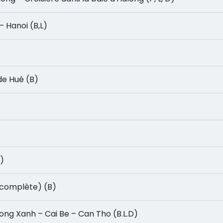
n – Hanoi (B,L)
le de Hué (B)
B)
rnée complète) (B)
ivée Song Xanh – Cai Be – Can Tho (B.L.D)