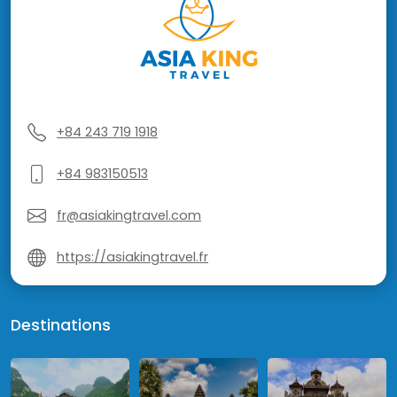
+84 243 719 1918
+84 983150513
fr@asiakingtravel.com
https://asiakingtravel.fr
Destinations