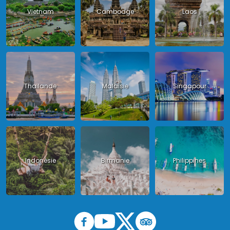
Vietnam
Cambodge
Laos
Thailande
Malaisie
Singapour
Indonésie
Birmanie
Philippines