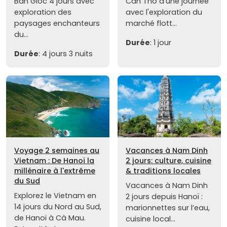
Ban Gioc 4 jours avec
Can Tho d'une journée
exploration des
avec l'exploration du
paysages enchanteurs
marché flott...
du...
Durée
: 1 jour
Durée
: 4 jours 3 nuits
Voyage 2 semaines au
Vacances à Nam Dinh
Vietnam : De Hanoï la
2 jours: culture, cuisine
millénaire à l'extrême
& traditions locales
du Sud
Vacances à Nam Dinh
Explorez le Vietnam en
2 jours depuis Hanoï :
14 jours du Nord au Sud,
marionnettes sur l’eau,
de Hanoï à Cà Mau.
cuisine local...