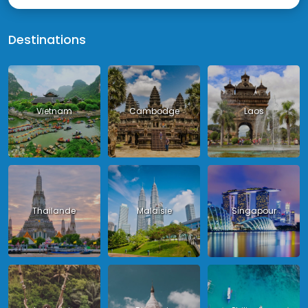
Destinations
Vietnam
Cambodge
Laos
Thailande
Malaisie
Singapour