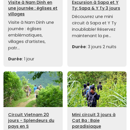
Visite à Nam Dinh en
Excursion à Sapa et Y
une journée : églises et
Ty: Sapa & Y Ty 3 jours
villages
Découvrez une mini
Visite à Nam Dinh une
circuit à Sapa et Y Ty
journée : églises
inoubliable! Réservez
emblématiques,
maintenant la pe...
villages d’artistes,
Durée
: 3 jours 2 nuits
patr...
Durée
: 1 jour
Circuit Vietnam 20
Mini circuit 3 jours à
jours - Splendeurs du
Cat Ba : Baie
pays en S
paradisiaque