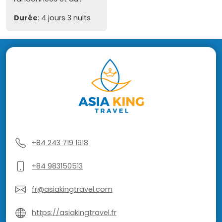
Durée
: 4 jours 3 nuits
+84 243 719 1918
+84 983150513
fr@asiakingtravel.com
https://asiakingtravel.fr