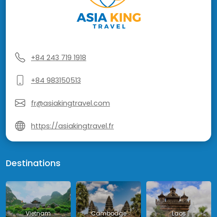
+84 243 719 1918
+84 983150513
fr@asiakingtravel.com
https://asiakingtravel.fr
Destinations
Vietnam
Cambodge
Laos