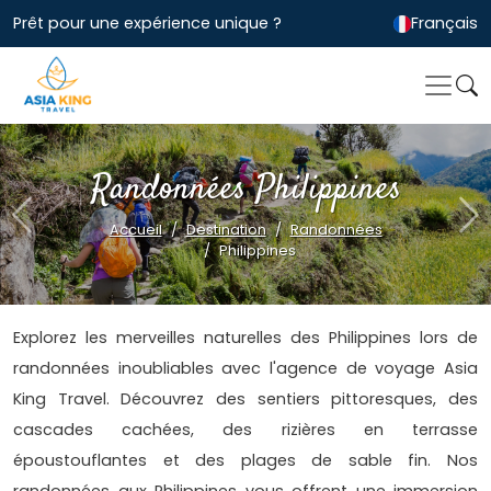
Prêt pour une expérience unique ?
Français
Randonnées Philippines
Previous
Ne
Accueil
Destination
Randonnées
Philippines
Explorez les merveilles naturelles des Philippines lors de
randonnées inoubliables avec l'agence de voyage Asia
King Travel. Découvrez des sentiers pittoresques, des
cascades cachées, des rizières en terrasse
époustouflantes et des plages de sable fin. Nos
randonnées aux Philippines vous offrent une immersion