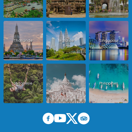
Thailande
Malaisie
Singapour
Indonésie
Birmanie
Philippines