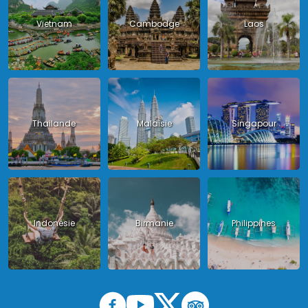
Vietnam
Cambodge
Laos
Thailande
Malaisie
Singapour
Indonésie
Birmanie
Philippines