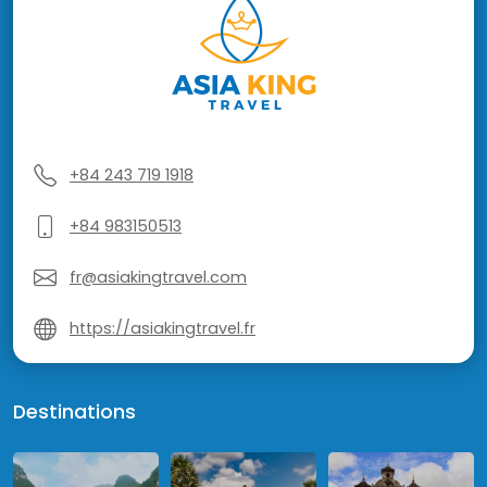
+84 243 719 1918
+84 983150513
fr@asiakingtravel.com
https://asiakingtravel.fr
Destinations