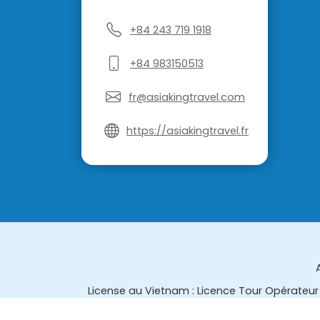
+84 243 719 1918
+84 983150513
fr@asiakingtravel.com
https://asiakingtravel.fr
License au Vietnam : Licence Tour Opérateur 
License en Thailande : 14/03366 par le Bur