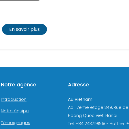
En savoir plus
Notre agence
Adresse
Au Vietnam
Introduction
Ad : 7ème étage 349, Rue de
Notre équipe
Hoang Quoc Viet, Hanoi
Témoignages
Tel: +84 2437191918 - Hotline 