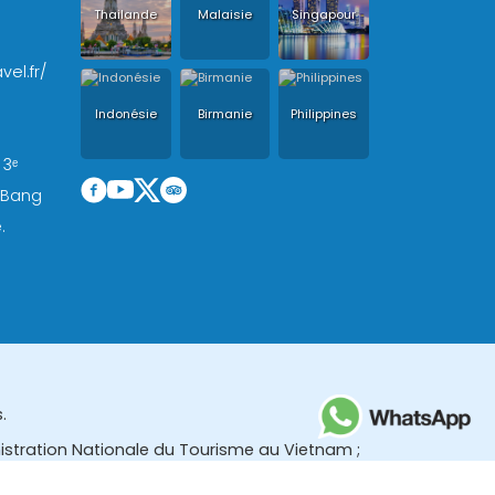
Thailande
Malaisie
Singapour
vel.fr/
Indonésie
Birmanie
Philippines
 3ᵉ
, Bang
.
.
nistration Nationale du Tourisme au Vietnam ;
des (TBGR) et le bureau du développement du