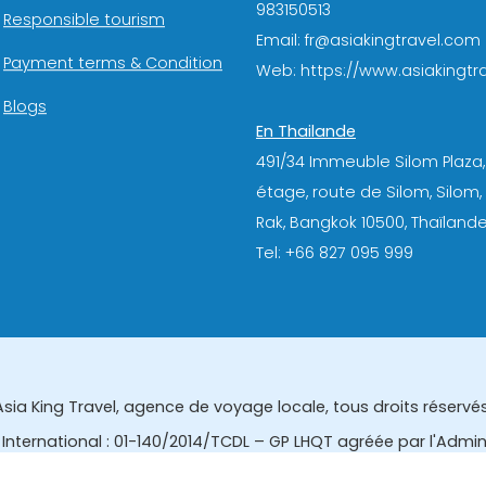
983150513
Responsible tourism
Email: fr@asiakingtravel.com
Payment terms & Condition
Web: https://www.asiakingtra
Blogs
En Thailande
491/34 Immeuble Silom Plaza,
étage, route de Silom, Silom
Rak, Bangkok 10500, Thaïlande
Tel: +66 827 095 999
Asia King Travel, agence de voyage locale, tous droits réservés
International : 01-140/2014/TCDL – GP LHQT agréée par l'Admi
eau des affaires touristiques et de l'enregistrement des gui