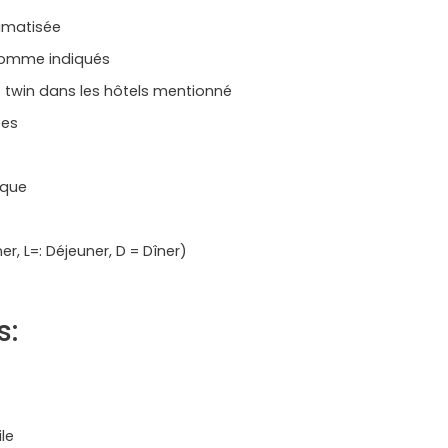
limatisée
comme indiqués
twin dans les hôtels mentionné
ées
ique
r, L=: Déjeuner, D = Dîner)
s:
le