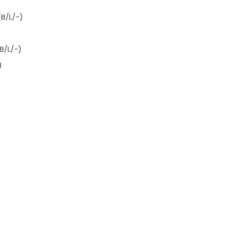
(B/L/-)
B/L/-)
)