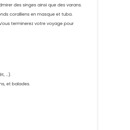
dmirer des singes ainsi que des varans.
onds coralliens en masque et tuba.
c. Vous terminerez votre voyage pour
 ...).
s, et balades.