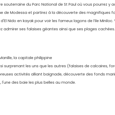
re souterraine du Parc National de St Paul où vous pourrez y a
ue de Modessa et partirez à la découverte des magnifiques f
d'El Nido en kayak pour voir les fameux lagons de l’ile Minilo
rez admirer ses falaises géantes ainsi que ses plages cachées.
ille, la capitale philippine
urprenant les uns que les autres (falaises de calcaires, forêt,
reuses activités alliant baignade, découverte des fonds marin
, l'une des baie les plus belles au monde.