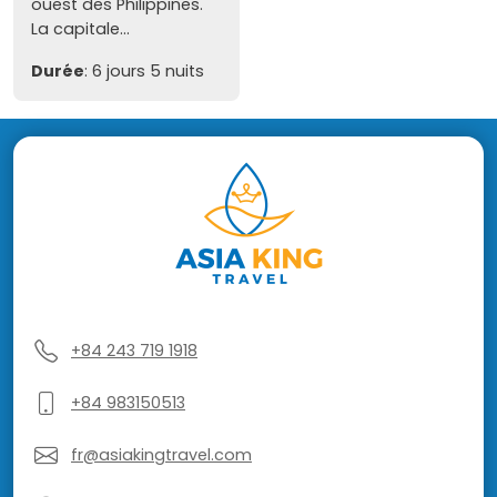
ouest des Philippines.
La capitale...
Durée
: 6 jours 5 nuits
+84 243 719 1918
+84 983150513
fr@asiakingtravel.com