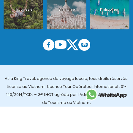
Indonésie
Birmanie
Philippines
Asia King Travel, agence de voyage locale, tous droits réservés.
License au Vietnam : Licence Tour Opérateur International : 01-
140/2014/TCDL – GP LHQT agréée par l'Administration Nationale
du Tourisme au Vietnam ;
License en Thailande : 14/03366 par le Bureau des affaires
touristiques et de l'enregistrement des guides (TBGR) et le
bureau du développement du tourisme de la Thailande