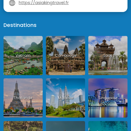
https://asiakingtravel.fr
Destinations
Vietnam
Cambodge
Laos
Thailande
Malaisie
Singapour