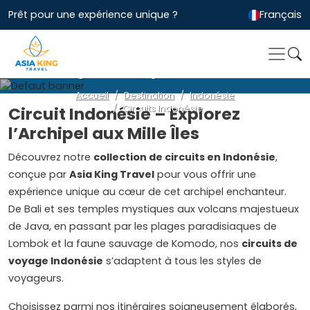
Prêt pour une expérience unique ?
Français
Circuits Indonésie
Accueil
Destination
Indonésie
Circuit Indonésie – Explorez
Circuits Indonésie
l’Archipel aux Mille Îles
Découvrez notre
collection de circuits en Indonésie
,
conçue par
Asia King Travel
pour vous offrir une
expérience unique au cœur de cet archipel enchanteur.
De Bali et ses temples mystiques aux volcans majestueux
de Java, en passant par les plages paradisiaques de
Lombok et la faune sauvage de Komodo, nos
circuits de
voyage Indonésie
s’adaptent à tous les styles de
voyageurs.
Choisissez parmi nos itinéraires soigneusement élaborés,