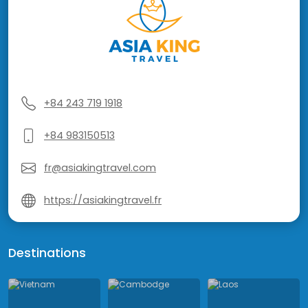
+84 243 719 1918
+84 983150513
fr@asiakingtravel.com
https://asiakingtravel.fr
Destinations