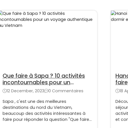
Que faire à Sapa ? 10 activités
Hano
incontournables pour un
fair
voyage authentique au Vietnam
comp
12 December, 2023
0 Commentaires
18 A
Sapa , c'est une des meilleures
Décou
destinations du nord du Vietnam,
séjour
beaucoup des activités intéressantes à
activ
faire pour réponder la question "Que faire
et co
à Sapa"
réussi