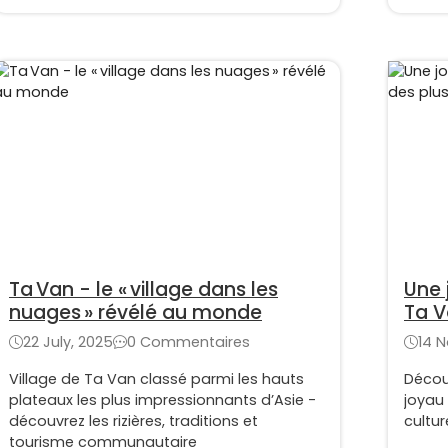
Ta Van - le « village dans les
Une 
nuages » révélé au monde
Ta V
vill
22 July, 2025
0 Commentaires
14 
Village de Ta Van classé parmi les hauts
Découv
plateaux les plus impressionnants d’Asie -
joyau
découvrez les rizières, traditions et
cultur
tourisme communautaire