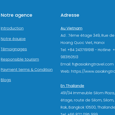
Notre agence
Adresse
Au Vietnam
Introduction
Ad : 7ème étage 349, Rue de
Notre équipe
Hoang Quoc Viet, Hanoi
Témoignages
Tel: +84 2437191918 - Hotline 
983150513
Responsible tourism
Email: fr@asiakingtravel.com
Payment terms & Condition
Web: https://www.asiakingtra
Blogs
En Thailande
491/34 Immeuble Silom Plaza,
étage, route de Silom, Silom
Rak, Bangkok 10500, Thaïlande
Tel: +66 827 095 999