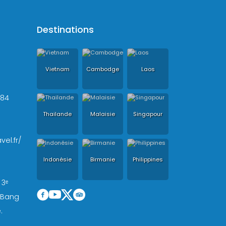
Destinations
Vietnam
Cambodge
Laos
+84
Thailande
Malaisie
Singapour
vel.fr/
Indonésie
Birmanie
Philippines
 3ᵉ
, Bang
.