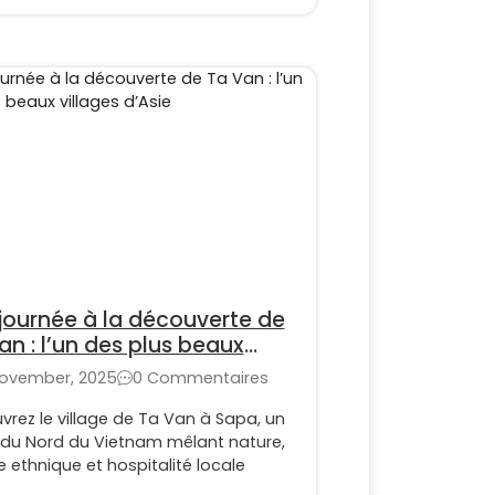
journée à la découverte de
an : l’un des plus beaux
ages d’Asie
November, 2025
0 Commentaires
rez le village de Ta Van à Sapa, un
 du Nord du Vietnam mêlant nature,
e ethnique et hospitalité locale