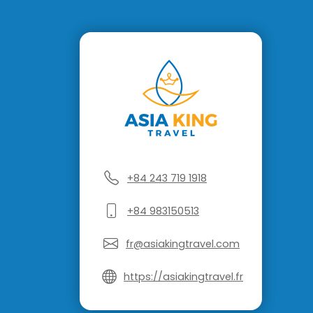
+84 243 719 1918
+84 983150513
fr@asiakingtravel.com
https://asiakingtravel.fr