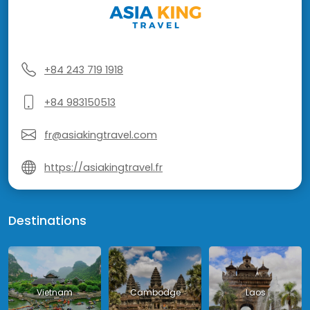
+84 243 719 1918
+84 983150513
fr@asiakingtravel.com
https://asiakingtravel.fr
Destinations
Vietnam
Cambodge
Laos