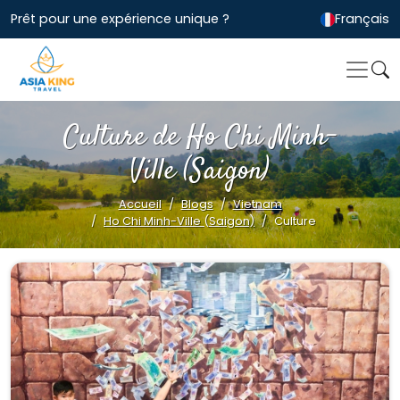
Prêt pour une expérience unique ?
Français
Culture de Ho Chi Minh-
Ville (Saigon)
Accueil
Blogs
Vietnam
Ho Chi Minh-Ville (Saigon)
Culture