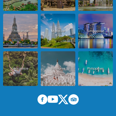
Thailande
Malaisie
Singapour
Indonésie
Birmanie
Philippines