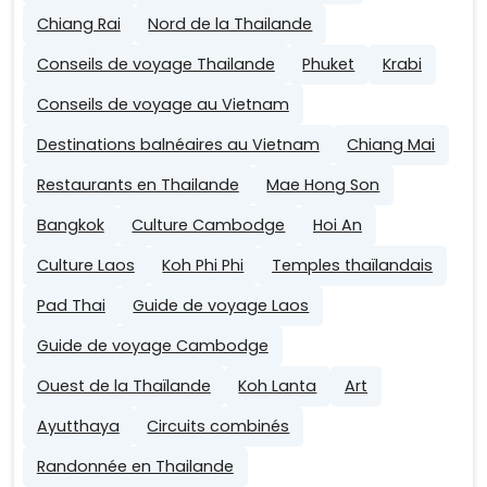
Chiang Rai
Nord de la Thailande
Conseils de voyage Thailande
Phuket
Krabi
Conseils de voyage au Vietnam
Destinations balnéaires au Vietnam
Chiang Mai
Restaurants en Thailande
Mae Hong Son
Bangkok
Culture Cambodge
Hoi An
Culture Laos
Koh Phi Phi
Temples thaïlandais
Pad Thai
Guide de voyage Laos
Guide de voyage Cambodge
Ouest de la Thaïlande
Koh Lanta
Art
Ayutthaya
Circuits combinés
Randonnée en Thailande